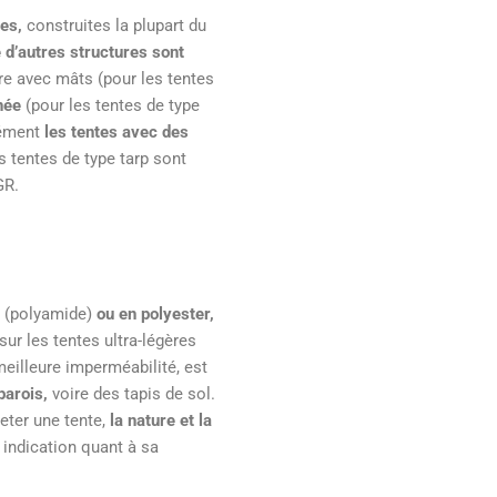
es,
construites la plupart du
 d’autres structures sont
re avec mâts (pour les tentes
née
(pour les tentes de type
rcément
les tentes avec des
s tentes de type tarp sont
GR.
n
(polyamide)
ou en polyester,
sur les tentes ultra-légères
meilleure imperméabilité, est
parois,
voire des tapis de sol.
eter une tente,
la nature et la
indication quant à sa