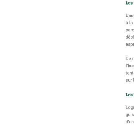
Les
Une 
à la
par
dépl
espa
De m
l’hu
tent
sur 
Les
Log
guis
d’un