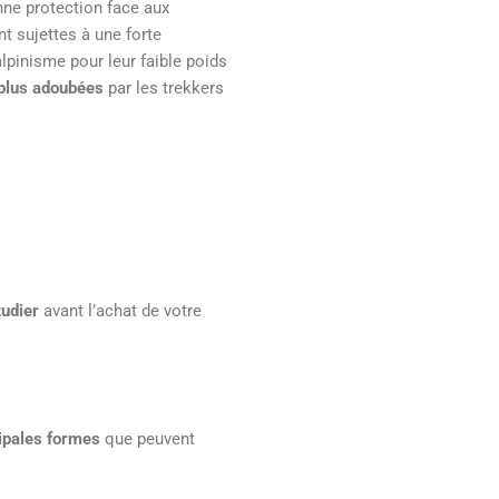
nne protection face aux
t sujettes à une forte
lpinisme pour leur faible poids
 plus adoubées
par les trekkers
tudier
avant l’achat de votre
cipales formes
que peuvent