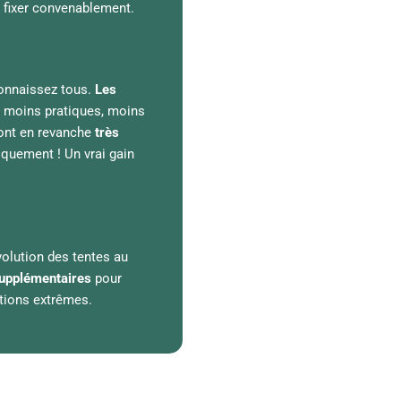
 fixer convenablement.
onnaissez tous.
Les
r moins pratiques, moins
sont en revanche
très
iquement ! Un vrai gain
volution des tentes au
supplémentaires
pour
itions extrêmes.