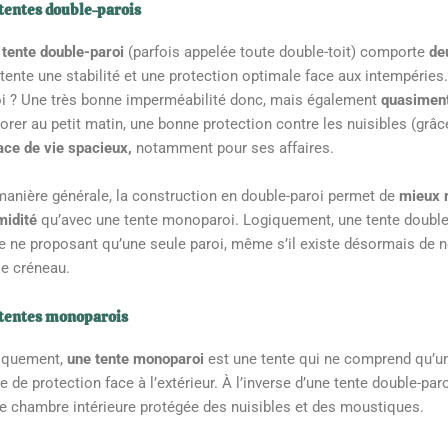
 tentes double-parois
tente double-paroi
(parfois appelée toute double-toit) comporte
de
 tente une stabilité et une protection optimale face aux intempérie
oi ? Une très bonne imperméabilité donc, mais également
quasiment
orer au petit matin, une bonne protection contre les nuisibles (grâ
ce de vie spacieux,
notamment pour ses affaires.
anière générale, la construction en double-paroi permet de
mieux r
midité
qu’avec une tente monoparoi. Logiquement, une tente double-
e ne proposant qu’une seule paroi, même s’il existe désormais de 
le créneau.
 tentes monoparois
iquement,
une tente monoparoi
est une tente qui ne comprend qu’une
e de protection face à l’extérieur. À l’inverse d’une tente double-par
e chambre intérieure protégée des nuisibles et des moustiques.