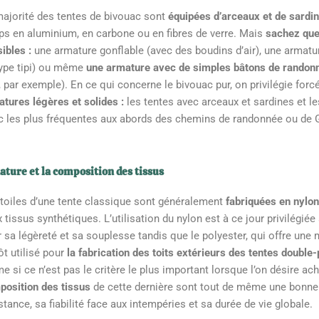
ajorité des tentes de bivouac sont
équipées d’arceaux et de sardin
s en aluminium, en carbone ou en fibres de verre. Mais
sachez que
ibles :
une armature gonflable (avec des boudins d’air), une armatu
type tipi) ou même
une armature avec de simples bâtons de randon
, par exemple). En ce qui concerne le bivouac pur, on privilégie fo
tures légères et solides :
les tentes avec arceaux et sardines et le
c les plus fréquentes aux abords des chemins de randonnée ou de 
ature et la composition des tissus
toiles d’une tente classique sont généralement
fabriquées en nylo
 tissus synthétiques. L’utilisation du nylon est à ce jour privilégiée 
 sa légèreté et sa souplesse tandis que le polyester, qui offre une 
ôt utilisé pour
la fabrication des toits extérieurs des tentes double-
 si ce n’est pas le critère le plus important lorsque l’on désire ach
position des tissus
de cette dernière sont tout de même une bonne 
stance, sa fiabilité face aux intempéries et sa durée de vie globale.