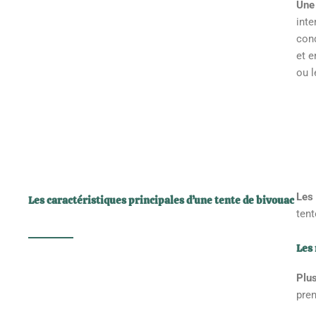
Une 
inte
cond
et 
ou l
Les
Les caractéristiques principales d’une tente de bivouac
tent
Les
Plu
pren