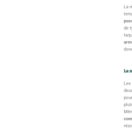
La m
temp
poss
de 
tarp
arma
don
La n
Les 
deux
pour
plut
Même
com
rési