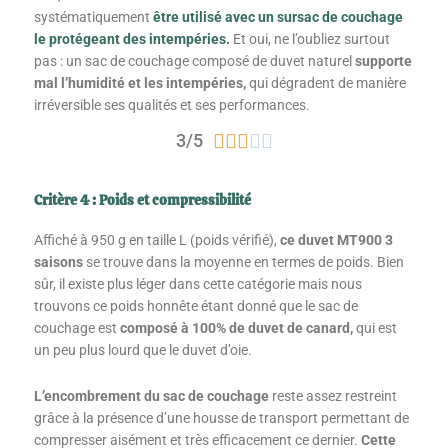
systématiquement
être utilisé avec un sursac de couchage
le protégeant des intempéries.
Et oui, ne l’oubliez surtout
pas : un sac de couchage composé de duvet naturel
supporte
mal l’humidité et les intempéries,
qui dégradent de manière
irréversible ses qualités et ses performances.
Noté
3/5





3
sur
Critère 4 : Poids et compressibilité
5
Affiché à 950 g en taille L (poids vérifié),
ce duvet MT900 3
saisons
se trouve dans la moyenne en termes de poids. Bien
sûr, il existe plus léger dans cette catégorie mais nous
trouvons ce poids honnête étant donné que le sac de
couchage est
composé à 100% de duvet de canard,
qui est
un peu plus lourd que le duvet d’oie.
L’encombrement du sac de couchage
reste assez restreint
grâce à la présence d’une housse de transport permettant de
compresser aisément et très efficacement ce dernier.
Cette