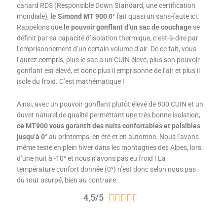
canard RDS (Responsible Down Standard, une certification
mondiale),
le Simond MT 900 0°
fait quasi un sans-faute ici.
Rappelons que
le pouvoir gonflant d’un sac de couchage
se
définit par sa capacité d’isolation thermique, c’est-à-dire par
l’emprisonnement d’un certain volume d’air. De ce fait, vous
l’aurez compris, plus le sac a un CUIN élevé, plus son pouvoir
gonflant est élevé, et donc plus il emprisonne de l’air et plus il
isole du froid. C’est mathématique !
Ainsi, avec un pouvoir gonflant plutôt élevé de 800 CUIN et un
duvet naturel de qualité permettant une très bonne isolation,
ce MT900 vous garantit des nuits confortables et paisibles
jusqu’à 0°
au printemps, en été et en automne. Nous l’avons
même testé en plein hiver dans les montagnes des Alpes, lors
d’une nuit à -10° et nous n’avons pas eu froid ! La
température confort donnée (0°) n’est donc selon nous pas
du tout usurpé, bien au contraire.
Noté
4,5/5





4.5
sur