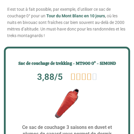
Il est tout à fait possible, par exemple, d’utiliser ce sac de
couchage 0°
pour
un
Tour du Mont Blanc en 10 jours
,
où les
nuits en bivouac sont fraîches car bien souvent au-delà de 2000
mètres d’altitude.
Un must-have donc pour les randonnées et les
treks montagnards !
Sac de couchage de trekking - MT900 0° - SIMOND
Noté
3,88/5





3.88
sur
5
Ce sac de couchage 3 saisons en duvet et
plumes de canard vous permet de dormir