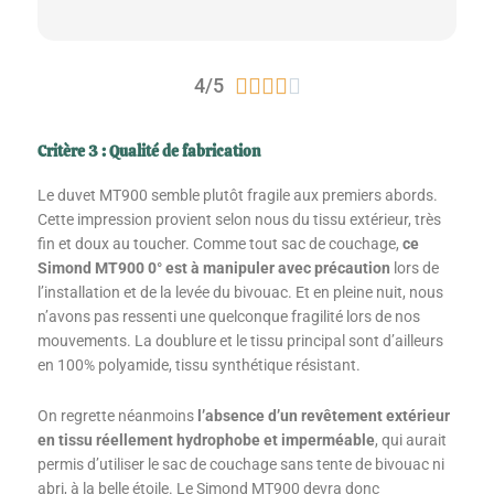
Noté
4/5





4
sur
Critère 3 : Qualité de fabrication
5
Le duvet MT900 semble plutôt fragile aux premiers abords.
Cette impression provient selon nous du tissu extérieur, très
fin et doux au toucher. Comme tout sac de couchage,
ce
Simond MT900 0° est à manipuler avec précaution
lors de
l’installation et de la levée du bivouac. Et en pleine nuit, nous
n’avons pas ressenti une quelconque fragilité lors de nos
mouvements. La doublure et le tissu principal sont d’ailleurs
en 100% polyamide, tissu synthétique résistant.
On regrette néanmoins
l’absence d’un revêtement extérieur
en tissu réellement hydrophobe et imperméable
, qui aurait
permis d’utiliser le sac de couchage sans tente de bivouac ni
abri, à la belle étoile. Le Simond MT900 devra donc