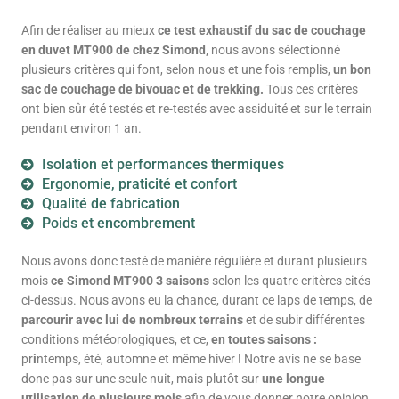
Afin de réaliser au mieux
ce
test exhaustif du sac de couchage
en duvet MT900 de chez Simond,
nous avons sélectionné
plusieurs critères qui font, selon nous et une fois remplis,
un bon
sac de couchage de bivouac et de trekking.
Tous ces critères
ont bien sûr été testés et re-testés avec assiduité et sur le terrain
pendant environ 1 an.
Isolation et performances thermiques
Ergonomie, praticité et confort
Qualité de fabrication
Poids et encombrement
Nous avons donc testé de manière régulière et durant plusieurs
mois
ce Simond MT900 3 saisons
selon les quatre critères cités
ci-dessus. Nous avons eu la chance, durant ce laps de temps, de
parcourir avec lui de nombreux terrains
et de subir différentes
conditions météorologiques, et ce,
en toutes saisons :
pr
i
ntemps, été, automne et même hiver ! Notre avis ne se base
donc pas sur une seule nuit, mais plutôt sur
une longue
utilisation de plusieurs mois
afin de vous donner notre opinion