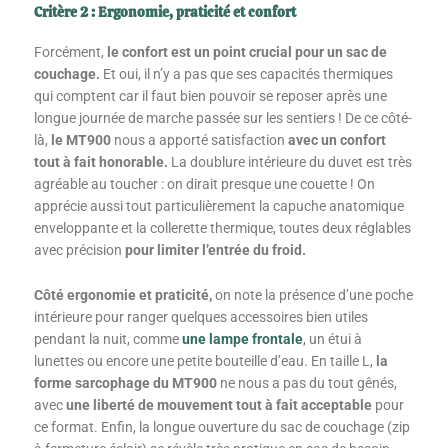
Critère 2 : Ergonomie, praticité et confort
5
Forcément,
le confort est un point crucial pour un sac de
couchage.
Et oui, il n’y a pas que ses capacités thermiques
qui comptent car il faut bien pouvoir se reposer après une
longue journée de marche passée sur les sentiers ! De ce côté-
là,
le MT900
nous a apporté satisfaction
avec un confort
tout à fait honorable.
La doublure intérieure du duvet est très
agréable au toucher : on dirait presque une couette ! On
apprécie aussi tout particulièrement la capuche anatomique
enveloppante et la collerette thermique, toutes deux réglables
avec précision
pour limiter l’entrée du froid.
Côté ergonomie et praticité,
on note la présence d’une poche
intérieure pour ranger quelques accessoires bien utiles
pendant la nuit, comme
une lampe frontale
, un étui à
lunettes ou encore une petite bouteille d’eau. En taille L,
la
forme sarcophage du MT900
ne nous a pas du tout gênés,
avec
une liberté de mouvement tout à fait acceptable
pour
ce format. Enfin, la longue ouverture du sac de couchage (zip