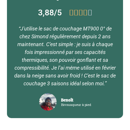
Noté
3,88/5





3.88
sur
5
“J'utilise le sac de couchage MT900 0° de
chez Simond régulièrement depuis 2 ans
maintenant. C’est simple : je suis à chaque
fois impressionné par ses capacités
thermiques, son pouvoir gonflant et sa
compressibilité. Je l’ai même utilisé en février
dans la neige sans avoir froid ! C’est le sac de
couchage 3 saisons idéal selon moi.”
Benoît
Bivouaqueur à pied