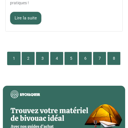
pratiques !
Lire la suite
1
2
3
4
5
6
7
8