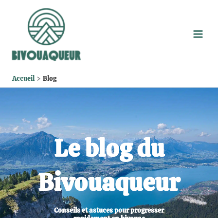
Aller
au
contenu
Accueil
Blog
Le blog du
Bivouaqueur
Conseils et astuces pour progresser