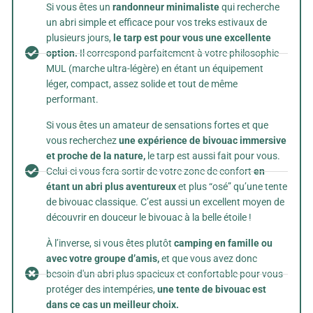
Si vous êtes un
randonneur minimaliste
qui recherche
un abri simple et efficace pour vos treks estivaux de
plusieurs jours,
le tarp est pour vous une excellente
option.
Il correspond parfaitement à votre philosophie
MUL (marche ultra-légère) en étant un équipement
léger, compact, assez solide et tout de même
performant.
Si vous êtes un amateur de sensations fortes et que
vous recherchez
une expérience de bivouac immersive
et proche de la nature,
le tarp est aussi fait pour vous.
Celui-ci vous fera sortir de votre zone de confort
en
étant un abri plus aventureux
et plus “osé” qu’une tente
de bivouac classique. C’est aussi un excellent moyen de
découvrir en douceur le bivouac à la belle étoile !
À l’inverse, si vous êtes plutôt
camping en famille ou
avec votre groupe d’amis,
et que vous avez donc
besoin d'un abri plus spacieux et confortable pour vous
protéger des intempéries,
une tente de bivouac est
dans ce cas un meilleur choix.