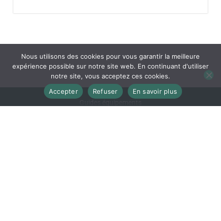
Nous utilisons des cookies pour vous garantir la meilleure
expérience possible sur notre site web. En continuant d'utiliser
notre site, vous acceptez ces cookies.
Accepter
Refuser
En savoir plus
Guides équipements
Guides accessoires
Tests
Ressources
Blog