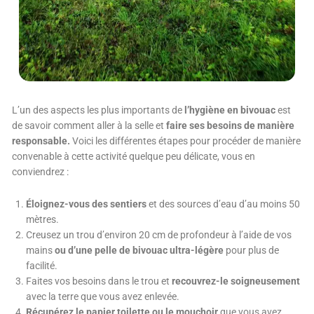
L’un des aspects les plus importants de
l’hygiène en bivouac
est
de savoir comment aller à la selle et
faire ses besoins de manière
responsable.
Voici les différentes étapes pour procéder de manière
convenable à cette activité quelque peu délicate, vous en
conviendrez :
Éloignez-vous des sentiers
et des sources d’eau d’au moins 50
mètres.
Creusez un trou d’environ 20 cm de profondeur à l’aide de vos
mains
ou d’une pelle de bivouac ultra-légère
pour plus de
facilité.
Faites vos besoins dans le trou et
recouvrez-le soigneusement
avec la terre que vous avez enlevée.
Récupérez le papier toilette ou le mouchoir
que vous avez