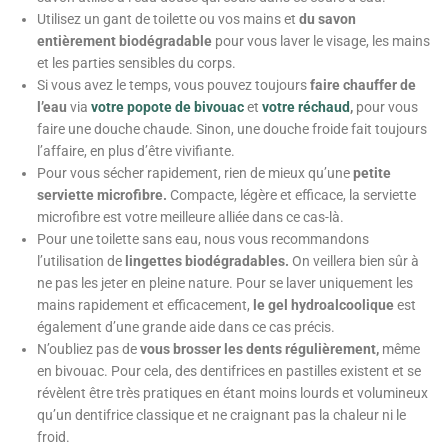
Utilisez un gant de toilette ou vos mains et
du savon
entièrement biodégradable
pour vous laver le visage, les mains
et les parties sensibles du corps.
Si vous avez le temps, vous pouvez toujours
faire chauffer de
l’eau
via
votre popote de bivouac
et
votre réchaud
,
pour vous
faire une douche chaude. Sinon, une douche froide fait toujours
l’affaire, en plus d’être vivifiante.
Pour vous sécher rapidement, rien de mieux qu’une
petite
serviette microfibre.
Compacte, légère et efficace, la serviette
microfibre est votre meilleure alliée dans ce cas-là.
Pour une toilette sans eau, nous vous recommandons
l’utilisation de
lingettes biodégradables.
On veillera bien sûr à
ne pas les jeter en pleine nature. Pour se laver uniquement les
mains rapidement et efficacement,
le gel hydroalcoolique
est
également d’une grande aide dans ce cas précis.
N’oubliez pas de
vous brosser les dents régulièrement,
même
en bivouac. Pour cela, des dentifrices en pastilles existent et se
révèlent être très pratiques en étant moins lourds et volumineux
qu’un dentifrice classique et ne craignant pas la chaleur ni le
froid.