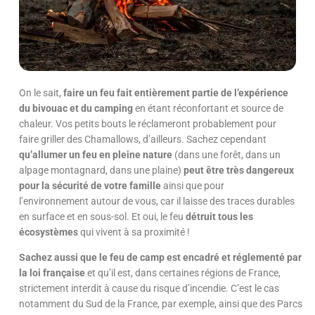
On le sait,
faire un feu fait entièrement partie de l’expérience
du bivouac et du camping
en étant réconfortant et source de
chaleur. Vos petits bouts le réclameront probablement pour
faire griller des Chamallows, d’ailleurs.
Sachez cependant
qu’allumer un feu en pleine nature
(dans une forêt, dans un
alpage montagnard, dans une plaine)
peut être très dangereux
pour la sécurité de votre famille
ainsi que pour
l’environnement autour de vous, car il laisse des traces durables
en surface et en sous-sol.
Et oui, le feu
détruit tous les
écosystèmes
qui vivent à sa proximité !
S
achez aussi que le feu de camp est encadré et réglementé par
la loi française
et qu’il est, dans certaines régions de France,
strictement interdit à cause du risque d’incendie. C’est le cas
notamment du Sud de la France, par exemple, ainsi que des Parcs