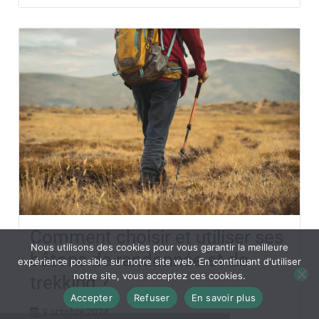
Comment choisir et utiliser ses
Nous utilisons des cookies pour vous garantir la meilleure
bâtons de randonnée et de
expérience possible sur notre site web. En continuant d'utiliser
notre site, vous acceptez ces cookies.
trekking ?
Accepter
Refuser
En savoir plus
9 octobre 2024