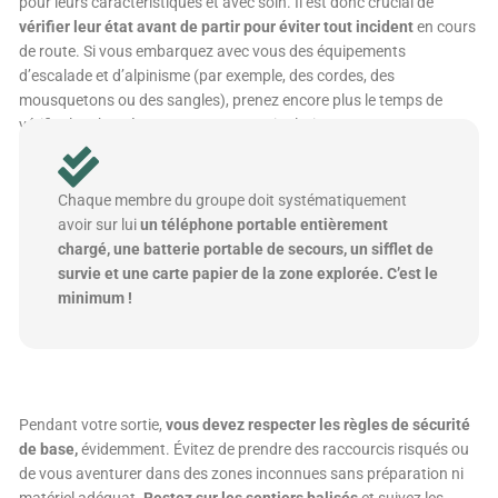
pour leurs caractéristiques et avec soin. Il est donc crucial de
vérifier leur état avant de partir pour éviter tout incident
en cours
de route. Si vous embarquez avec vous des équipements
d’escalade et d’alpinisme (par exemple, des cordes, des
mousquetons ou des sangles), prenez encore plus le temps de
vérifier leur bon état avant toute manipulation.
Chaque membre du groupe doit systématiquement
avoir sur lui
un téléphone portable entièrement
chargé, une batterie portable de secours, un sifflet de
survie et une carte papier de la zone explorée. C’est le
minimum !
Pendant votre sortie,
vous devez respecter les règles de sécurité
de base,
évidemment. Évitez de prendre des raccourcis risqués ou
de vous aventurer dans des zones inconnues sans préparation ni
matériel adéquat.
Restez sur les sentiers balisés
et suivez les